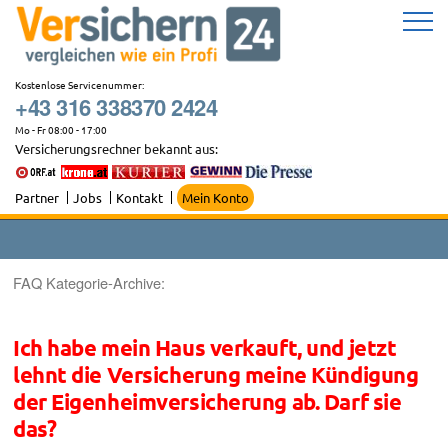
Zum
Inhalt
springen
Kostenlose Servicenummer:
+43 316 338370 2424
Mo - Fr 08:00 - 17:00
Versicherungsrechner bekannt aus:
Partner
Jobs
Kontakt
Mein Konto
FAQ Kategorie-Archive:
Ich habe mein Haus verkauft, und jetzt
lehnt die Versicherung meine Kündigung
der Eigenheimversicherung ab. Darf sie
das?