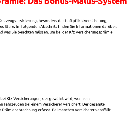
prämie: Das Bonus-Malus-System
Fahrzeugversicherung, besonders der Haftpflichtversicherung,
alus Stufe. Im folgenden Abschnitt finden Sie Informationen darüber,
nd was Sie beachten müssen, um bei der Kfz Versicherungsprämie
s bei Kfz-Versicherungen, der gewährt wird, wenn ein
n Fahrzeugen bei einem Versicherer versichert. Der gesamte
er Prämienabrechnung erfasst. Bei manchen Versicherern entfällt