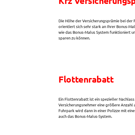
Kfz Versicherungs
Die Höhe der Versicherungsprämie bei der 
orientiert sich sehr stark an Ihrer Bonus-M
wie das Bonus-Malus System funktioniert u
sparen zu können.
Flottenrabatt
Ein Flottenrabatt ist ein spezieller Nachlas
Versicherungsnehmer eine größere Anzahl a
Fuhrpark wird dann in einer Polizze mit ein
auch das Bonus-Malus-System.