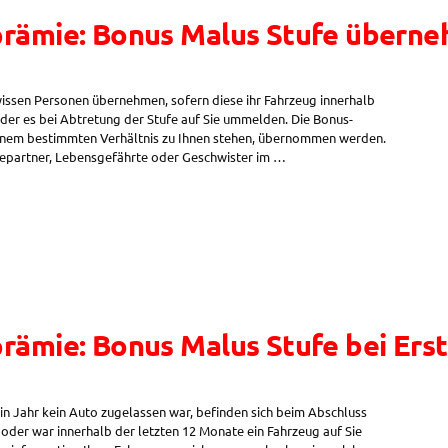
prämie: Bonus Malus Stufe übern
issen Personen übernehmen, sofern diese ihr Fahrzeug innerhalb
er es bei Abtretung der Stufe auf Sie ummelden. Die Bonus-
einem bestimmten Verhältnis zu Ihnen stehen, übernommen werden.
Ehepartner, Lebensgefährte oder Geschwister im …
prämie: Bonus Malus Stufe bei Er
ein Jahr kein Auto zugelassen war, befinden sich beim Abschluss
t oder war innerhalb der letzten 12 Monate ein Fahrzeug auf Sie