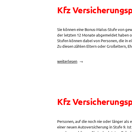
Kfz Versicherungs
Sie können eine Bonus-Malus-Stufe von gew
der letzten 12 Monate abgemeldet haben od
Stufen können dabei von Personen, die in 
Zu diesen zählen Eltern oder Großeltern, 
„Kfz
weiterlesen
Versicherungsprämie:
Bonus
Malus
Stufe
übernehmen“
Kfz Versicherungs
Personen, auf die noch nie oder länger als 
einer neuen Autoversicherung in Stufe 9. Is