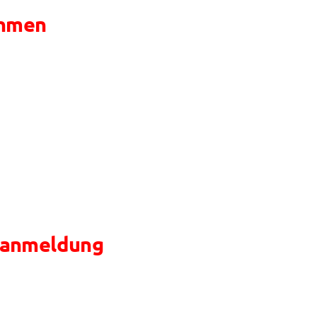
ehmen
stanmeldung