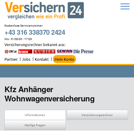
Zum
Inhalt
springen
Kostenlose Servicenummer:
+43 316 338370 2424
Mo - Fr 08:00 - 17:00
Versicherungsrechner bekannt aus:
Partner
Jobs
Kontakt
Mein Konto
Kfz Anhänger
Wohnwagenversicherung
Informationen
Versicherungsrechner
Häufige Fragen