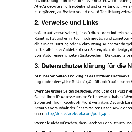
unvollständiger Informationen verursacht wurden sind gr
Alle Angebote sind freibleibend und unverbindlich. vers
zu ergänzen, zu löschen oder die Veröffentlichung zeitwe
2. Verweise und Links
Sofern auf Verweisziele („Links“) direkt oder indirekt v
Kenntnis hat und es ihr technisch möglich und zumutbar 
die aus der Nutzung oder Nichtnutzung solcherart darge
haftet allein der Anbieter dieser Seiten, nicht derjenige
vom Autor eingerichteten Gästebüchern, Diskussionsfore
3. Datenschutzerklärung für die 
Auf unseren Seiten sind Plugins des sozialen Netzwerks 
Logo oder dem „Like-Button“ („Gefällt mir“) auf unserer S
Wenn Sie unsere Seiten besuchen, wird über das Plugin 
Sie mit Ihrer IP-Adresse unsere Seite besucht haben. We
Seiten auf Ihrem Facebook-Profil verlinken. Dadurch kan
Kenntnis vom Inhalt der übermittelten Daten sowie dere
unter
http://de-de.facebook.com/policy.php
Wenn Sie nicht wünschen, dass Facebook den Besuch unse