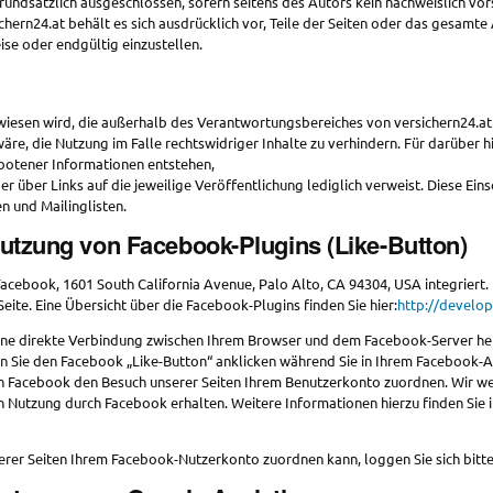
undsätzlich ausgeschlossen, sofern seitens des Autors kein nachweislich vors
ichern24.at behält es sich ausdrücklich vor, Teile der Seiten oder das gesa
ise oder endgültig einzustellen.
erwiesen wird, die außerhalb des Verantwortungsbereiches von versichern24.at 
wäre, die Nutzung im Falle rechtswidriger Inhalte zu verhindern. Für darübe
botener Informationen entstehen,
, der über Links auf die jeweilige Veröffentlichung lediglich verweist. Diese E
n und Mailinglisten.
Nutzung von Facebook-Plugins (Like-Button)
Facebook, 1601 South California Avenue, Palo Alto, CA 94304, USA integrier
eite. Eine Übersicht über die Facebook-Plugins finden Sie hier:
http://develo
eine direkte Verbindung zwischen Ihrem Browser und dem Facebook-Server her
nn Sie den Facebook „Like-Button“ anklicken während Sie in Ihrem Facebook-Ac
n Facebook den Besuch unserer Seiten Ihrem Benutzerkonto zuordnen. Wir weis
n Nutzung durch Facebook erhalten. Weitere Informationen hierzu finden Sie
rer Seiten Ihrem Facebook-Nutzerkonto zuordnen kann, loggen Sie sich bitt