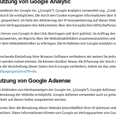
Nutzung von Google Analytic
sedienst der Google Inc. („Google“). Google Analytics verwendet sog. „Cooki
durch Sie ermöglichen. Die durch den Cookie erzeugten Informationen über I
gespeichert. Im Falle der Aktivierung der IP-Anonymisierung auf dieser Web
deren Vertragsstaaten des Abkommens über den Europäischen Wirtschaftsrau
n Server von Google in den USA übertragen und dort gekürzt. Im Auftrag des
uszuwerten, um Reports über die Websiteaktivitäten zusammenzustellen und
 dem Websitebetreiber zu erbringen. Die im Rahmen von Google Analytics vo
echende Einstellung Ihrer Browser-Software verhindern; wir weisen Sie jedoc
ch werden nutzen können. Sie können darüber hinaus die Erfassung der durch
ie die Verarbeitung dieser Daten durch Google verhindern, indem sie das un
/dlpage/gaoptout?hl=de
.
Nutzung von Google Adsense
 Einbinden von Werbeanzeigen der Google Inc. („Google“). Google AdSense v
Benutzung der Website ermöglicht. Google AdSense verwendet auch so genan
kehr auf diesen Seiten ausgewertet werden.
nen über die Benutzung dieser Website (einschließlich Ihrer IP-Adresse) u
eichert. Diese Informationen können von Google an Vertragspartner von Goo