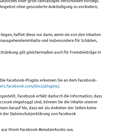
ätzliches oder grob fahrlässiges Verschulden vorliegt.
mte Angebot ohne gesonderte Ankündigung zu verändern,
liegen, haftet diese nur dann, wenn sie von den Inhalten
r hinausgehendemInhalte und insbesondere für Schäden,
inschränkung gilt gleichermaßen auch für Fremdeinträge in
t. Die Facebook-Plugins erkennen Sie an dem Facebook-
pers.facebook.com/docs/plugins/
.
gestellt. Facebook erhält dadurch die Information, dass
count eingeloggt sind, können Sie die Inhalte unserer
en darauf hin, dass wir als Anbieter der Seiten keine
 in der Datenschutzerklärung von facebook
e aus Ihrem Facebook-Benutzerkonto aus.