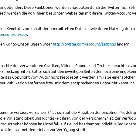
eingebunden. Diese Funktionen werden angeboten durch die Twitter Inc., 795 F
weet“ werden die von Ihnen besuchten Webseiten mit Ihrem Twitter-Account 
keine Kenntnis vom Inhalt der übermittelten Daten sowie deren Nutzung durch 
tter.com/privacy
.
 den Konto-Einstellungen unter
http://twitter.com/account/settings
ändern.
errechte der verwendeten Grafiken, Videos, Sounds und Texte zu beachten, von
e zurückzugreifen. Sollte sich auf den jeweiligen Seiten dennoch eine ungeke
nte das Copyright vom Autor nicht festgestellt werden. Im Falle einer solche
iner Publikation entfernen bzw. mit dem entsprechenden Copyright kenntlic
mente verlässt versichern24.at sich auf die Angaben der einzelnen Produktgeb
 Vollständigkeit und Richtigkeit ihrer, von der versichern24.at, zur Verfügun
roduktgeber können im Einzelfall auf Grund bestimmter individueller Konste
.at im Internet dem Nutzer zur Verfügung stellt.