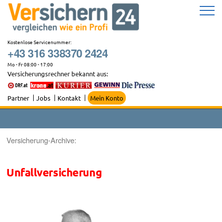
Zum
Inhalt
springen
Kostenlose Servicenummer:
+43 316 338370 2424
Mo - Fr 08:00 - 17:00
Versicherungsrechner bekannt aus:
Partner
Jobs
Kontakt
Mein Konto
Versicherung-Archive:
Unfallversicherung