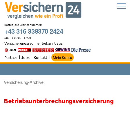
Zum
Inhalt
springen
Kostenlose Servicenummer:
+43 316 338370 2424
Mo - Fr 08:00 - 17:00
Versicherungsrechner bekannt aus:
Partner
Jobs
Kontakt
Mein Konto
Versicherung-Archive:
Betriebsunterbrechungsversicherung