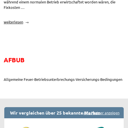
während einem normalen Betrieb erwirtschaftet worden wären, die
Fixkosten …
„Betriebsunterbrechungsversicherung“
weiterlesen
AFBUB
Allgemeine Feuer-Betriebsunterbrechungs-Versicherungs-Bedingungen
Wir vergleichen über 25 bekannte Marken
Alle Partner anzeigen