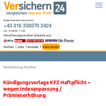
Zum
Inhalt
springen
Kostenlose Servicenummer:
+43 316 338370 2424
Mo - Fr 08:00 - 17:00
Versicherungsrechner bekannt aus:
Partner
Jobs
Kontakt
Mein Konto
Versicherung-Archive:
Kündigungsvorlage KFZ Haftpflicht –
wegen Indexanpassung /
Prämienerhöhung