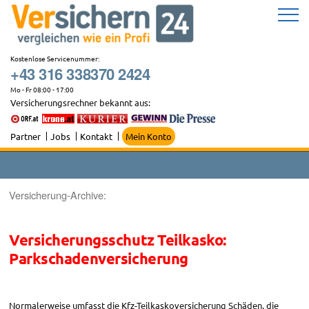
Zum
Inhalt
springen
Kostenlose Servicenummer:
+43 316 338370 2424
Mo - Fr 08:00 - 17:00
Versicherungsrechner bekannt aus:
Partner
Jobs
Kontakt
Mein Konto
Versicherung-Archive:
Versicherungsschutz Teilkasko:
Parkschadenversicherung
Normalerweise umfasst die Kfz-Teilkaskoversicherung Schäden, die