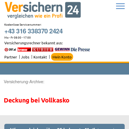
Zum
Inhalt
springen
Kostenlose Servicenummer:
+43 316 338370 2424
Mo - Fr 08:00 - 17:00
Versicherungsrechner bekannt aus:
Partner
Jobs
Kontakt
Mein Konto
Versicherung-Archive:
Deckung bei Vollkasko