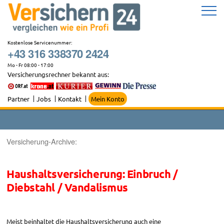
Zum
Inhalt
springen
Kostenlose Servicenummer:
+43 316 338370 2424
Mo - Fr 08:00 - 17:00
Versicherungsrechner bekannt aus:
Partner
Jobs
Kontakt
Mein Konto
Versicherung-Archive:
Haushaltsversicherung: Einbruch /
Diebstahl / Vandalismus
Meist beinhaltet die Haushaltsversicherung auch eine