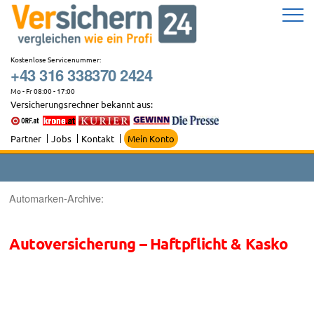
Zum
Inhalt
springen
Kostenlose Servicenummer:
+43 316 338370 2424
Mo - Fr 08:00 - 17:00
Versicherungsrechner bekannt aus:
Partner
Jobs
Kontakt
Mein Konto
Automarken-Archive:
Autoversicherung – Haftpflicht & Kasko