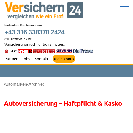
Zum
Inhalt
springen
Kostenlose Servicenummer:
+43 316 338370 2424
Mo - Fr 08:00 - 17:00
Versicherungsrechner bekannt aus:
Partner
Jobs
Kontakt
Mein Konto
Automarken-Archive:
Autoversicherung – Haftpflicht & Kasko