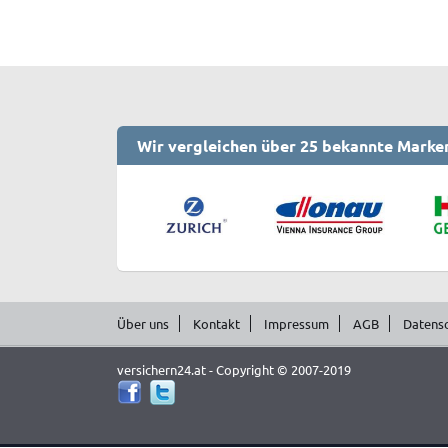
Brand
/
Explosion
(Feuerversicherung)“
Wir vergleichen über 25 bekannte Marke
Über uns
Kontakt
Impressum
AGB
Datens
versichern24.at - Copyright © 2007-2019