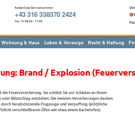
Ver
Kostenlose Servicenummer:
+43 316 338370 2424
Mo - Fr 08:00 - 17:00
Par
Wohnung & Haus
Leben & Vorsorge
Recht & Haftung
Fi
ung: Brand / Explosion (Feuerver
st die Feuerversicherung. Sie schützt Sie vor Schäden an Ihrem
n oder Blitzschlag entstehen. Die meisten Versicherungen decken
durch herabstürzende Flugzeuge und Verpuffung (plötzliche
tdicht verschließbaren Öfen wie etwa einem Kachelofen).