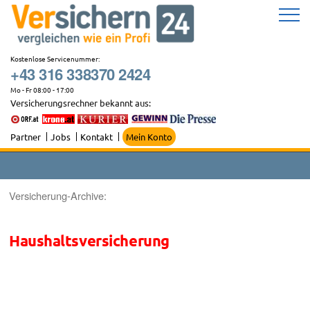
Zum
Inhalt
springen
Kostenlose Servicenummer:
+43 316 338370 2424
Mo - Fr 08:00 - 17:00
Versicherungsrechner bekannt aus:
Partner
Jobs
Kontakt
Mein Konto
Versicherung-Archive:
Haushaltsversicherung