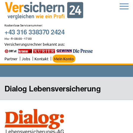
Zum
Inhalt
springen
Kostenlose Servicenummer:
+43 316 338370 2424
Mo - Fr 08:00 - 17:00
Versicherungsrechner bekannt aus:
Partner
Jobs
Kontakt
Mein Konto
Dialog Lebensversicherung