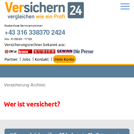
Zum
Inhalt
springen
Kostenlose Servicenummer:
+43 316 338370 2424
Mo - Fr 08:00 - 17:00
Versicherungsrechner bekannt aus:
Partner
Jobs
Kontakt
Mein Konto
Versicherung-Archive:
Wer ist versichert?