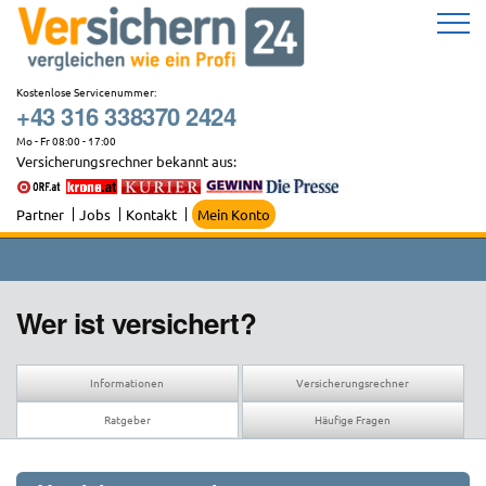
Zum
Inhalt
springen
Kostenlose Servicenummer:
+43 316 338370 2424
Mo - Fr 08:00 - 17:00
Versicherungsrechner bekannt aus:
Partner
Jobs
Kontakt
Mein Konto
Wer ist versichert?
Informationen
Versicherungsrechner
Ratgeber
Häufige Fragen