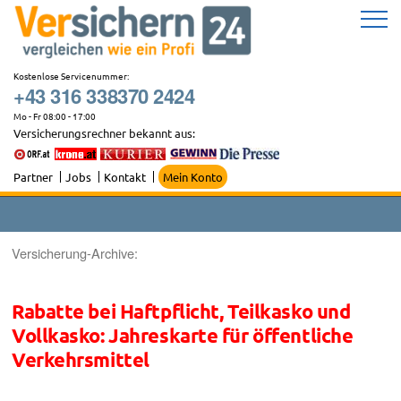
Zum
Inhalt
springen
Kostenlose Servicenummer:
+43 316 338370 2424
Mo - Fr 08:00 - 17:00
Versicherungsrechner bekannt aus:
Partner
Jobs
Kontakt
Mein Konto
Versicherung-Archive:
Rabatte bei Haftpflicht, Teilkasko und
Vollkasko: Jahreskarte für öffentliche
Verkehrsmittel