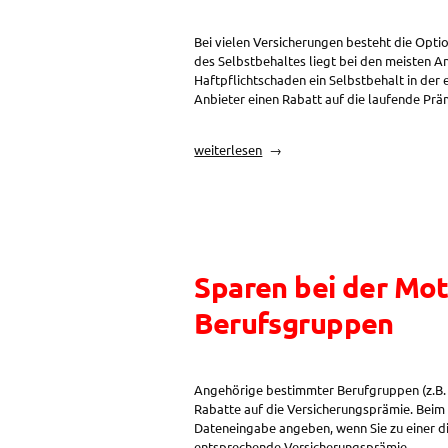
Bei vielen Versicherungen besteht die Optio
des Selbstbehaltes liegt bei den meisten A
Haftpflichtschaden ein Selbstbehalt in der
Anbieter einen Rabatt auf die laufende Pr
„Sparen
weiterlesen
bei
der
Motorradversicherung:
Selbstbehalt
in
der
Sparen bei der Mot
Motorrad
Haftpflicht“
Berufsgruppen
Angehörige bestimmter Berufgruppen (z.B. 
Rabatte auf die Versicherungsprämie. Beim 
Dateneingabe angeben, wenn Sie zu einer d
entsprechende Versicherungsprämie.