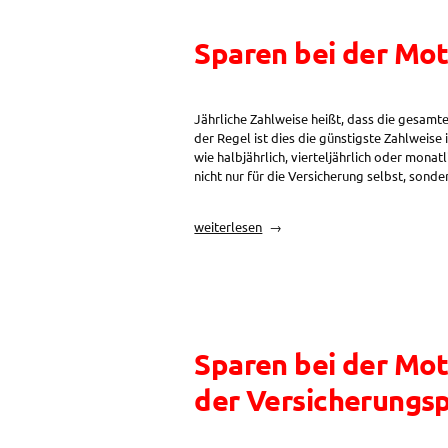
Sparen bei der Mot
Jährliche Zahlweise heißt, dass die gesamte 
der Regel ist dies die günstigste Zahlweis
wie halbjährlich, vierteljährlich oder mona
nicht nur für die Versicherung selbst, sond
„Sparen
weiterlesen
bei
der
Motorradversicherung:
Jährliche
Zahlweise“
Sparen bei der Mot
der Versicherungs