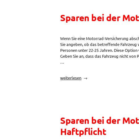
Vertragsdauer“
Sparen bei der Mot
Wenn Sie eine Motorrad-Versicherung absch
Sie angeben, ob das betreffende Fahrzeug v
Personen unter 22-25 Jahren. Diese Option 
Geben Sie an, dass das Fahrzeug nicht von 
…
„Sparen
weiterlesen
bei
der
Motorradversicherung:
Selbstbehalt
bei
jungen
Sparen bei der Mot
Fahrern“
Haftpflicht