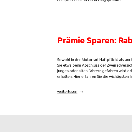
Prämie Sparen: Rab
Sowohl in der Motorrad Haftpflicht als auc
Sie etwa beim Abschluss der Zweiradversic
jungen oder alten Fahrern gefahren wird o
erhalten. Hier erfahren Sie die wichtigste
„Prämie
weiterlesen
Sparen:
Rabatte
in
der
Motorradversicherung“