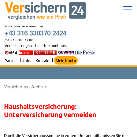
Zum
Inhalt
springen
Kostenlose Servicenummer:
+43 316 338370 2424
Mo - Fr 08:00 - 17:00
Versicherungsrechner bekannt aus:
Partner
Jobs
Kontakt
Mein Konto
Versicherung-Archive:
Haushaltsversicherung:
Unterversicherung vermeiden
Damit die Versicherungssumme in vollem Umfang gilt, müssen Sie die