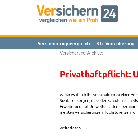
Zum
Inhalt
springen
Versicherungsvergleich
Kfz-Versicherung
Versicherung-Archive:
Privathaftpflicht
Wenn es durch Ihr Verschulden zu einer V
Sie dafür sorgen, dass der Schaden schnell
Erweiterung auf Umweltschäden übernimmt in
meisten Versicherungen Höchstgrenzen für
„Privathaftpflicht:
weiterlesen
Umweltschäden“