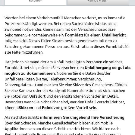
Ratgeber
Häufige Fragen
Werden bei einem Verkehrsunfall Menschen verletzt, muss immer die
Polizei verständigt werden. Bei reinen Sachschäden ist das nicht
zwingend notwendig. Gemeinsam mit der Versicherungspolizze
Formblatt für einen Unfallbericht
bekommen Sie normalerweise ein
mitgeschickt. Dieses füllen Sie am besten gemeinsam mit den zu
Schaden gekommenen Personen aus. Es ist ratsam dieses Formblatt für
alle Fälle mitzuführen.
Hat jedoch niemand der am Unfall beteiligten Personen ein solches
Unfallhergang so gut als
Formblatt bei sich, müssen Sie versuchen den
möglich zu dokumentieren
. Notieren Sie die Daten des/der
Unfallbeteiligten (Name, Telefonnummer, Versicherung,
Fahrzeugdaten…) und machen Sie eine Skizze des Geschehens. Führen
Sie eine Kamera oder ein Handy mit Kamerafunktion mit sich, machen
Sie Fotos von Unfallort und den entstandenen Schäden im Detail.
Besonders wenn Sie nicht sicher sind, wer den Unfall verschuldet hat,
Skizzen
Fotos
können
und
von großem Vorteil sein.
informieren Sie umgehend Ihre Versicherung
Als nächsten Schritt
über den Schaden. Manche Gesellschaften bieten auch mobile
Applikationen an um diesen Schritt zu erleichtern. Wir klären nach
Bedarf eventuelle Fragen mit Ihnen und setzen die Versicherung in