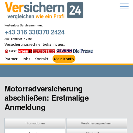
Zum
Inhalt
springen
Kostenlose Servicenummer:
+43 316 338370 2424
Mo - Fr 08:00 - 17:00
Versicherungsrechner bekannt aus:
Partner
Jobs
Kontakt
Mein Konto
Motorradversicherung
abschließen: Erstmalige
Anmeldung
Informationen
Versicherungsrechner