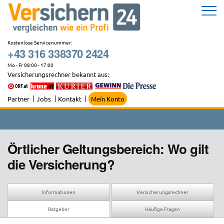
Zum
Inhalt
springen
Kostenlose Servicenummer:
+43 316 338370 2424
Mo - Fr 08:00 - 17:00
Versicherungsrechner bekannt aus:
Partner
Jobs
Kontakt
Mein Konto
Örtlicher Geltungsbereich: Wo gilt
die Versicherung?
Informationen
Versicherungsrechner
Ratgeber
Häufige Fragen