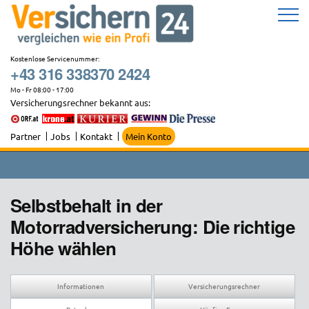
Zum
Inhalt
springen
Kostenlose Servicenummer:
+43 316 338370 2424
Mo - Fr 08:00 - 17:00
Versicherungsrechner bekannt aus:
Partner
Jobs
Kontakt
Mein Konto
Selbstbehalt in der
Motorradversicherung: Die richtige
Höhe wählen
Informationen
Versicherungsrechner