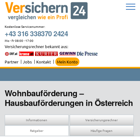
Zum
Inhalt
springen
Kostenlose Servicenummer:
+43 316 338370 2424
Mo - Fr 08:00 - 17:00
Versicherungsrechner bekannt aus:
Partner
Jobs
Kontakt
Mein Konto
Wohnbauförderung –
Hausbauförderungen in Österreich
Informationen
Versicherungsrechner
Ratgeber
Häufige Fragen