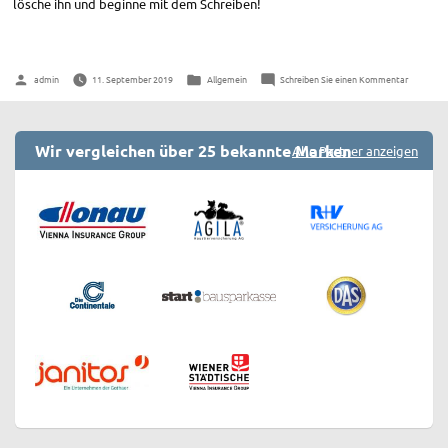
lösche ihn und beginne mit dem Schreiben!
zu
Veröffentlicht
admin
11. September 2019
Veröffentlicht
Allgemein
Schreiben Sie einen Kommentar
Hallo
von
in
Welt!
Wir vergleichen über 25 bekannte Marken
Alle Partner anzeigen