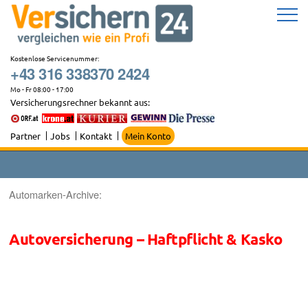
Zum
Inhalt
springen
Kostenlose Servicenummer:
+43 316 338370 2424
Mo - Fr 08:00 - 17:00
Versicherungsrechner bekannt aus:
Partner
Jobs
Kontakt
Mein Konto
Automarken-Archive:
Autoversicherung – Haftpflicht & Kasko