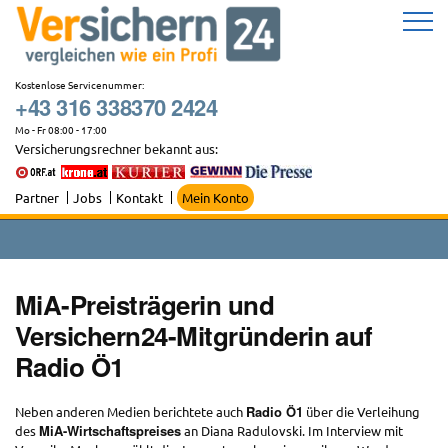
Zum
Inhalt
springen
Kostenlose Servicenummer:
+43 316 338370 2424
Mo - Fr 08:00 - 17:00
Versicherungsrechner bekannt aus:
Partner
Jobs
Kontakt
Mein Konto
MiA-Preisträgerin und
Versichern24-Mitgründerin auf
Radio Ö1
Radio Ö1
Neben anderen Medien berichtete auch
über die Verleihung
MiA-Wirtschaftspreises
des
an Diana Radulovski. Im Interview mit