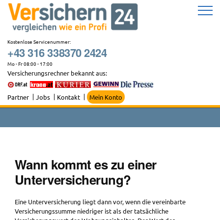
Zum
Inhalt
springen
Kostenlose Servicenummer:
+43 316 338370 2424
Mo - Fr 08:00 - 17:00
Versicherungsrechner bekannt aus:
Partner
Jobs
Kontakt
Mein Konto
Wann kommt es zu einer
Unterversicherung?
Eine Unterversicherung liegt dann vor, wenn die vereinbarte
Versicherungssumme niedriger ist als der tatsächliche