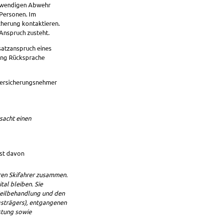
otwendigen Abwehr
Personen. Im
cherung kontaktieren.
 Anspruch zusteht.
rsatzanspruch eines
rung Rücksprache
Versicherungsnehmer
rsacht einen
ist davon
eren Skifahrer zusammen.
al bleiben. Sie
Heilbehandlung und den
ngsträgers), entgangenen
stung sowie