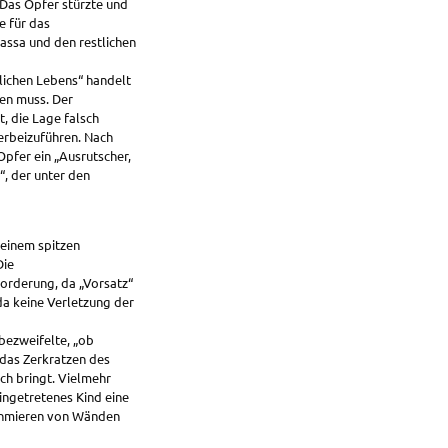
 Das Opfer stürzte und
e für das
assa und den restlichen
lichen Lebens“ handelt
en muss. Der
, die Lage falsch
herbeizuführen. Nach
pfer ein „Ausrutscher,
, der unter den
 einem spitzen
Die
orderung, da „Vorsatz“
da keine Verletzung der
bezweifelte, „ob
 das Zerkratzen des
ch bringt. Vielmehr
eingetretenes Kind eine
chmieren von Wänden