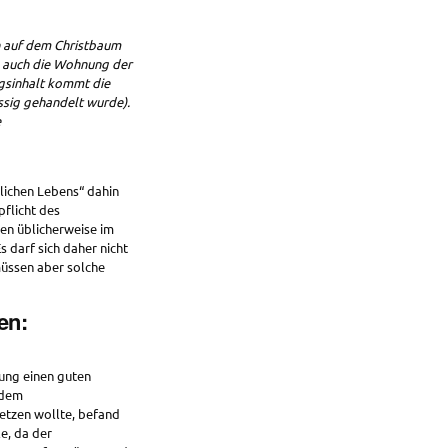
n auf dem Christbaum
 auch die Wohnung der
gsinhalt kommt die
ssig gehandelt wurde).
e
lichen Lebens“ dahin
pflicht des
en üblicherweise im
 darf sich daher nicht
üssen aber solche
en:
tung einen guten
 dem
setzen wollte, befand
le, da der