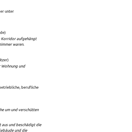
er unter
nde)
m Korridor aufgehängt
nzimmer waren.
tzer)
rer Wohnung und
triebliche, berufliche
che um und verschütten
 aus und beschädigt die
Gebäude und die