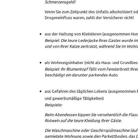
Schmerzensgeld!
Wenn Sie zum Zeitpunkt des Unfalls alkoholisiert od
Drogeneinfluss waren, zahlt der Versicherer nicht!
aus der Haltung von Kleintieren (ausgenommen Hu
Beispiel: Die teure Lederjacke Ihres Gastes wurde i
und von Ihrer Katze zerkratzt, während Sie im Woh
als Wohnungsinhaber (nicht als Haus- und Grundbesi
Beispiel: Ihr Blumentopf fällt vom Fensterbrett Ih
beschädigt ein darunter parkendes Auto.
aus Gefahren des täglichen Lebens (ausgenommen be
und gewerbsmäßige Tätigkeiten)
Beispiele:
Beim Abendessen kippen Sie versehentlich die Flas
Rotwein auf die teure Kleidung Ihrer Gäste.
Die Waschmaschine oder Geschirrspülmaschine läuft
gemietete Wohnung sowie den Parkettboden, das 