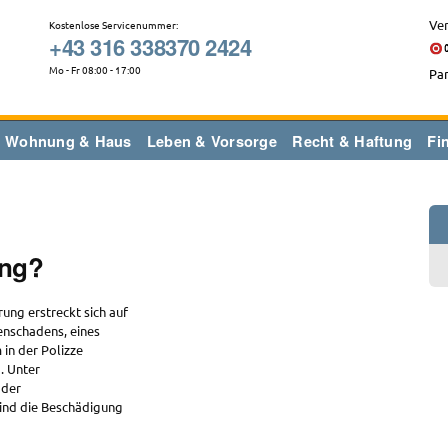
Ver
Kostenlose Servicenummer:
+43 316 338370 2424
Mo - Fr 08:00 - 17:00
Par
Wohnung & Haus
Leben & Vorsorge
Recht & Haftung
Fi
ung?
ung erstreckt sich auf
enschadens, eines
in der Polizze
. Unter
oder
ind die Beschädigung