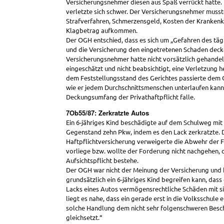
Versicherungsnehmer diesen aus Spaß verrückt hatte.
verletzte sich schwer. Der Versicherungsnehmer musst
Strafverfahren, Schmerzensgeld, Kosten der Krankenk
Klagbetrag aufkommen.
Der OGH entschied, dass es sich um „Gefahren des täg
und die Versicherung den eingetretenen Schaden deck
Versicherungsnehmer hatte nicht vorsätzlich gehandelt
eingeschätzt und nicht beabsichtigt, eine Verletzung 
dem Feststellungsstand des Gerichtes passierte dem O
wie er jedem Durchschnittsmenschen unterlaufen kann“
Deckungsumfang der Privathaftpflicht falle.
7Ob55/87: Zerkratzte Autos
Ein 6-jähriges Kind beschädigte auf dem Schulweg mit
Gegenstand zehn Pkw, indem es den Lack zerkratzte. 
Haftpflichtversicherung verweigerte die Abwehr der F
vorliege bzw. wollte der Forderung nicht nachgehen, 
Aufsichtspflicht bestehe.
Der OGH war nicht der Meinung der Versicherung und 
grundsätzlich ein 6-jähriges Kind begreifen kann, dass
Lacks eines Autos vermögensrechtliche Schäden mit si
liegt es nahe, dass ein gerade erst in die Volksschule 
solche Handlung dem nicht sehr folgenschweren Bes
gleichsetzt.“