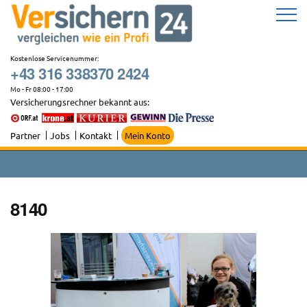
Zum
Inhalt
springen
Kostenlose Servicenummer:
+43 316 338370 2424
Mo - Fr 08:00 - 17:00
Versicherungsrechner bekannt aus:
Partner
Jobs
Kontakt
Mein Konto
8140