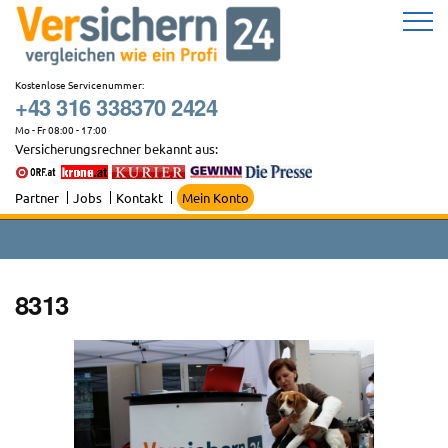
Zum
Inhalt
springen
Kostenlose Servicenummer:
+43 316 338370 2424
Mo - Fr 08:00 - 17:00
Versicherungsrechner bekannt aus:
Partner
Jobs
Kontakt
Mein Konto
8313