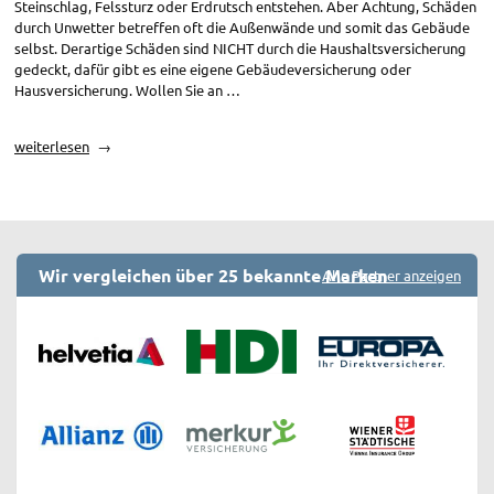
Steinschlag, Felssturz oder Erdrutsch entstehen. Aber Achtung, Schäden
durch Unwetter betreffen oft die Außenwände und somit das Gebäude
selbst. Derartige Schäden sind NICHT durch die Haushaltsversicherung
gedeckt, dafür gibt es eine eigene Gebäudeversicherung oder
Hausversicherung. Wollen Sie an …
„Haushaltsversicherung:
weiterlesen
Sturm
/
Unwetter“
Wir vergleichen über 25 bekannte Marken
Alle Partner anzeigen