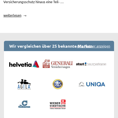
Versicherungsschutz hinaus eine Teil- …
„LKW
weiterlesen
Versicherung
berechnen“
Wir vergleichen über 25 bekannte Marken
Alle Partner anzeigen