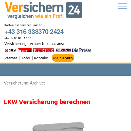
Zum
Inhalt
springen
Kostenlose Servicenummer:
+43 316 338370 2424
Mo - Fr 08:00 - 17:00
Versicherungsrechner bekannt aus:
Partner
Jobs
Kontakt
Mein Konto
Versicherung-Archive:
LKW Versicherung berechnen