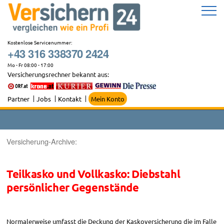
Zum
Inhalt
springen
Kostenlose Servicenummer:
+43 316 338370 2424
Mo - Fr 08:00 - 17:00
Versicherungsrechner bekannt aus:
Partner
Jobs
Kontakt
Mein Konto
Versicherung-Archive:
Teilkasko und Vollkasko: Diebstahl
persönlicher Gegenstände
Normalerweise umfasst die Deckung der Kaskoversicherung die im Falle