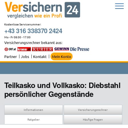
Zum
Inhalt
springen
Kostenlose Servicenummer:
+43 316 338370 2424
Mo - Fr 08:00 - 17:00
Versicherungsrechner bekannt aus:
Partner
Jobs
Kontakt
Mein Konto
Teilkasko und Vollkasko: Diebstahl
persönlicher Gegenstände
Informationen
Versicherungsrechner
Ratgeber
Häufige Fragen