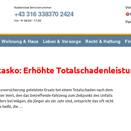
Ver
Kostenlose Servicenummer:
+43 316 338370 2424
Mo - Fr 08:00 - 17:00
Par
Wohnung & Haus
Leben & Vorsorge
Recht & Haftung
Fi
kasko: Erhöhte Totalschadenleist
koversicherung geleistete Ersatz bei einem Totalschaden nach dem
jener Wert, den das betreffende Fahrzeug zum Zeitpunkt des Unfalls
 bei Wägen, die jünger als ein Jahr sind, entspricht das oft nicht
 heißt, die …