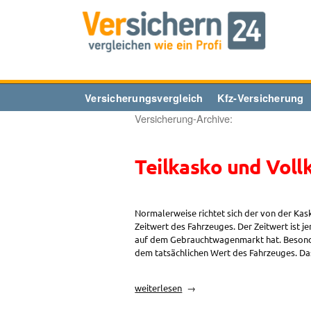
Zum
Inhalt
springen
Versicherungsvergleich
Kfz-Versicherung
Versicherung-Archive:
Teilkasko und Voll
Normalerweise richtet sich der von der Kas
Zeitwert des Fahrzeuges. Der Zeitwert ist 
auf dem Gebrauchtwagenmarkt hat. Besonders
dem tatsächlichen Wert des Fahrzeuges. Das
„Teilkasko
weiterlesen
und