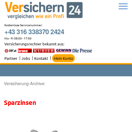
Zum
Inhalt
springen
Kostenlose Servicenummer:
+43 316 338370 2424
Mo - Fr 08:00 - 17:00
Versicherungsrechner bekannt aus:
Partner
Jobs
Kontakt
Mein Konto
Versicherung-Archive:
Sparzinsen