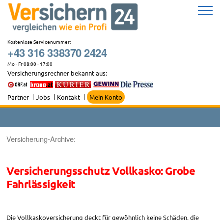
Zum
Inhalt
springen
Kostenlose Servicenummer:
+43 316 338370 2424
Mo - Fr 08:00 - 17:00
Versicherungsrechner bekannt aus:
Partner
Jobs
Kontakt
Mein Konto
Versicherung-Archive:
Versicherungsschutz Vollkasko: Grobe
Fahrlässigkeit
Die Vollkaskoversicherung deckt für gewöhnlich keine Schäden, die