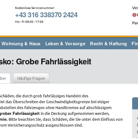
Ver
Kostenlose Servicenummer:
+43 316 338370 2424
Mo - Fr 08:00 - 17:00
Par
Wohnung & Haus
Leben & Vorsorge
Recht & Haftung
Fi
sko: Grobe Fahrlässigkeit
ber
Häufige Fragen
Schäden, die durch grob fahrlässiges Handeln des
el das Überschreiten der Geschwindigkeitsgrenze bei eisiger
 Abstellen des Fahrzeuges ohne Handbremse auf abschüssigem
grober Fahrlässigkeit
in die Deckung aufgenommen werden,
mie.
Bitte beachten Sie, dass Schäden, die Sie unter dem Einfluss von
vom Versicherungsschutz ausgeschlossen sind.