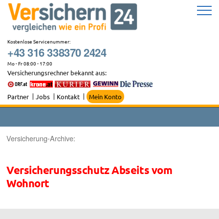
Zum
Inhalt
springen
Kostenlose Servicenummer:
+43 316 338370 2424
Mo - Fr 08:00 - 17:00
Versicherungsrechner bekannt aus:
Partner
Jobs
Kontakt
Mein Konto
Versicherung-Archive:
Versicherungsschutz Abseits vom
Wohnort