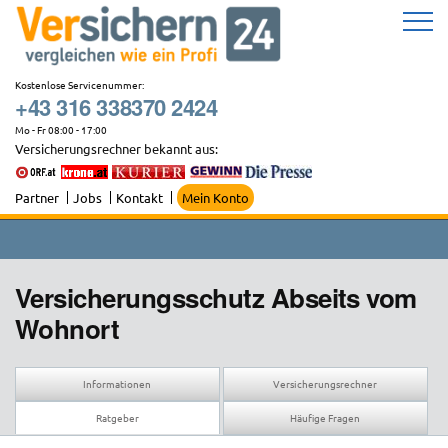
Zum
Inhalt
springen
Kostenlose Servicenummer:
+43 316 338370 2424
Mo - Fr 08:00 - 17:00
Versicherungsrechner bekannt aus:
Partner
Jobs
Kontakt
Mein Konto
Versicherungsschutz Abseits vom
Wohnort
Informationen
Versicherungsrechner
Ratgeber
Häufige Fragen