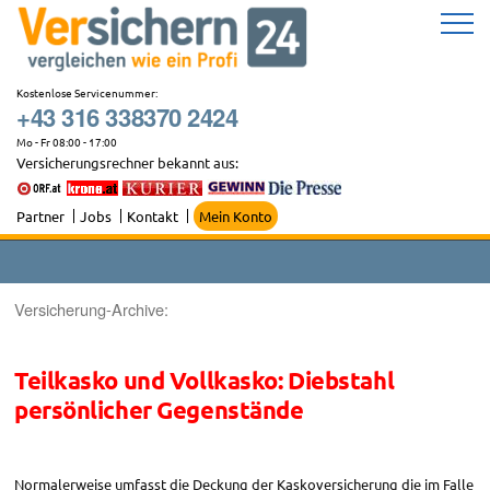
Zum
Inhalt
springen
Kostenlose Servicenummer:
+43 316 338370 2424
Mo - Fr 08:00 - 17:00
Versicherungsrechner bekannt aus:
Partner
Jobs
Kontakt
Mein Konto
Versicherung-Archive:
Teilkasko und Vollkasko: Diebstahl
persönlicher Gegenstände
Normalerweise umfasst die Deckung der Kaskoversicherung die im Falle