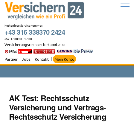
Zum
Inhalt
springen
Kostenlose Servicenummer:
+43 316 338370 2424
Mo - Fr 08:00 - 17:00
Versicherungsrechner bekannt aus:
Partner
Jobs
Kontakt
Mein Konto
AK Test: Rechtsschutz
Versicherung und Vertrags-
Rechtsschutz Versicherung