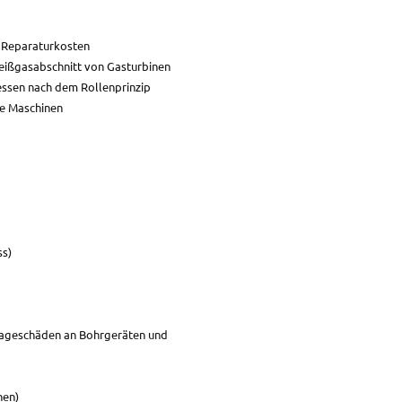
 Reparaturkosten
Heißgasabschnitt von Gasturbinen
essen nach dem Rollenprinzip
re Maschinen
ss)
tageschäden an Bohrgeräten und
nen)