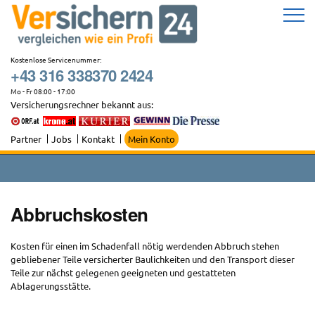
Zum
Inhalt
springen
Kostenlose Servicenummer:
+43 316 338370 2424
Mo - Fr 08:00 - 17:00
Versicherungsrechner bekannt aus:
Partner
Jobs
Kontakt
Mein Konto
Abbruchskosten
Kosten für einen im Schadenfall nötig werdenden Abbruch stehen
gebliebener Teile versicherter Baulichkeiten und den Transport dieser
Teile zur nächst gelegenen geeigneten und gestatteten
Ablagerungsstätte.