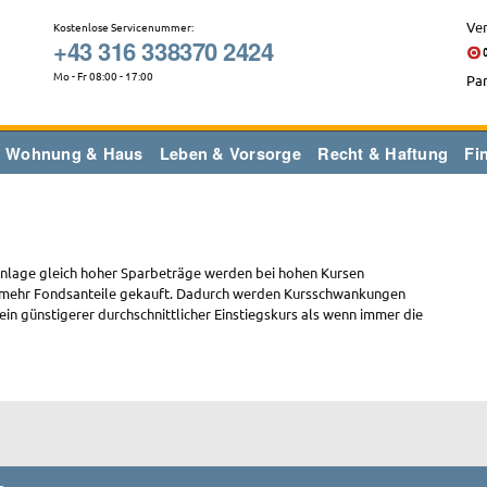
Ver
Kostenlose Servicenummer:
+43 316 338370 2424
Mo - Fr 08:00 - 17:00
Par
Wohnung & Haus
Leben & Vorsorge
Recht & Haftung
Fi
nlage gleich hoher Sparbeträge werden bei hohen Kursen
n mehr Fondsanteile gekauft. Dadurch werden Kursschwankungen
 ein günstigerer durchschnittlicher Einstiegskurs als wenn immer die