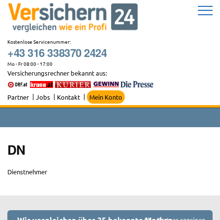
Zum
Inhalt
springen
Kostenlose Servicenummer:
+43 316 338370 2424
Mo - Fr 08:00 - 17:00
Versicherungsrechner bekannt aus:
Partner
Jobs
Kontakt
Mein Konto
DN
Dienstnehmer
Wir vergleichen über 25 bekannte Marken
Alle Partner anzeigen