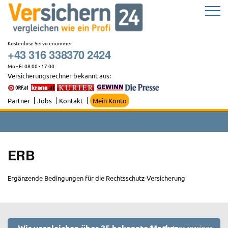
Zum
Inhalt
springen
Kostenlose Servicenummer:
+43 316 338370 2424
Mo - Fr 08:00 - 17:00
Versicherungsrechner bekannt aus:
Partner
Jobs
Kontakt
Mein Konto
ERB
Ergänzende Bedingungen für die Rechtsschutz-Versicherung
Wir vergleichen über 25 bekannte Marken
Alle Partner anzeigen